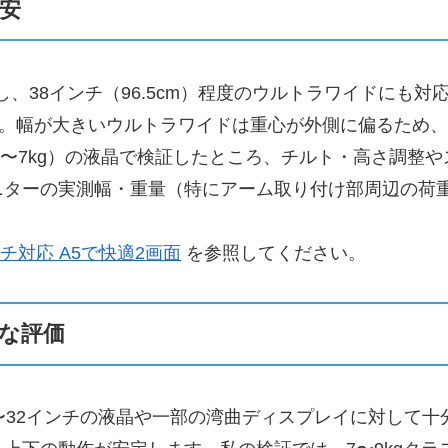
安
トし、38インチ（96.5cm）程度のウルトラワイドに
す。幅が大きいウルトラワイドは重心が外側に偏るため
約5〜7kg）の液晶で検証したところ、チルト・高さ調整
ニターの実測幅・重量（特にアーム取り付け部周辺の荷
ンチ対応 A5で快適2画面
を参照してください。
な評価
27〜32インチの液晶や一部の湾曲ディスプレイに対し