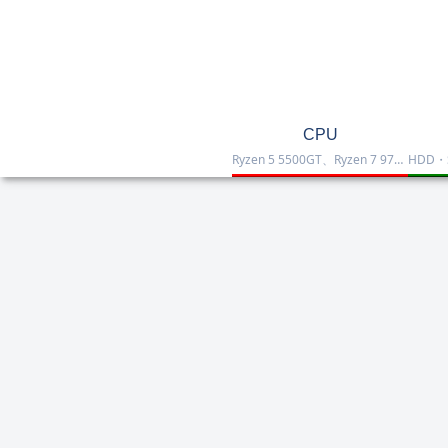
CPU
Ryzen 5 5500GT、Ryzen 7 9700X、Ryzen 7 9800X3D、Core Ultra 7 265K、Core i5-12400などを掲載したCPU一覧です。性能・価格・用途を比較しながら、自作PCやゲーミング向けの最適な1台を選べます。