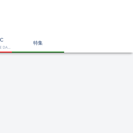
C
特集
Dell OptiPlex、NEC LAVIE DA770、HP DT 24-cr2000、ASUS V470VAK、Dell 24 AIO EC24250などを掲載したデスクトップPC一覧です。一体型や整備済み品を比較しながら、用途に合うモデルを選べます。