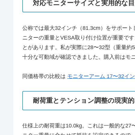
対応モニターサイズと実用的な目
公称では最大32インチ（81.3cm）をサポー
ニターの重量とVESA取り付け位置が重要で
とがあります。私が実際に28〜32型（重量
十分な可動域が確認できました。購入前はモ
同価格帯の比較は
モニターアーム 17〜32イ
耐荷重とテンション調整の現実的
仕様上の耐荷重は10.0kg。これは一般的な