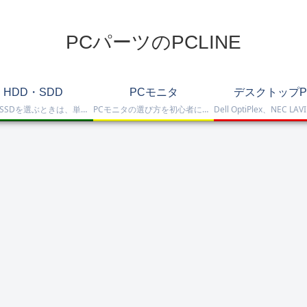
PCパーツのPCLINE
HDD・SDD
PCモニタ
デスクトップP
HDD・SSDを選ぶときは、単に容量だけを見るのではなく、保存重視なのか、高速化したいのか、NAS運用なのか、外付けで使いたいのかまで整理して選ぶことが大切です。このカテゴリでは、HDDとSSDの基本的な違いを踏まえつつ、保存容量をしっかり確保したい方向けのHDD、高速起動や作業効率を重視したい方向けのSSD、さらにNAS向けHDDやNVMe SSD、SATA SSD、外付けストレージまで比較しや…
PCモニタの選び方を初心者にも分かりやすく解説。ゲーミングモニタ、4K・高画質モニタ、モバイルモニタ、仕事・普段使い向けモニタまで、用途別に比較しやすくまとめています。