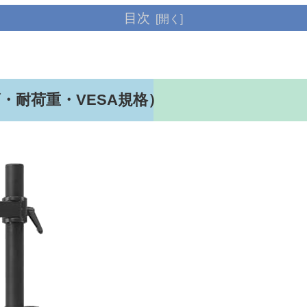
目次
・耐荷重・VESA規格）