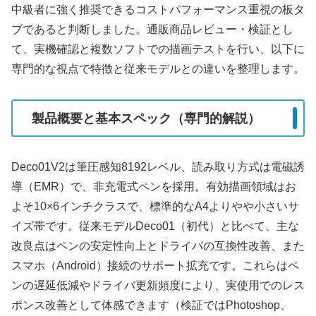
中級者に強く推奨できるコストパフォーマンス重視の板タ
ブであると判断しました。通販商品レビュー・検証とし
て、実機確認と複数ソフトでの描画テストを行い、以下に
専門的な視点で特徴と従来モデルとの違いを整理します。
製品概要と基本スペック（専門的解説）
Deco01V2は筆圧感知8192レベル、読み取り方式は電磁誘
導（EMR）で、非充電式ペンを採用。有効描画領域はお
よそ10×6インチクラスで、標準的なA4よりやや小さいサ
イズ帯です。従来モデルDeco01（初代）と比べて、主な
改良点はペンの安定性向上とドライバの互換性改善、また
スマホ（Android）接続のサポート拡充です。これらはペ
ンの遅延低減やドライバ更新頻度により、実使用でのレス
ポンス改善として体感できます（検証ではPhotoshop、