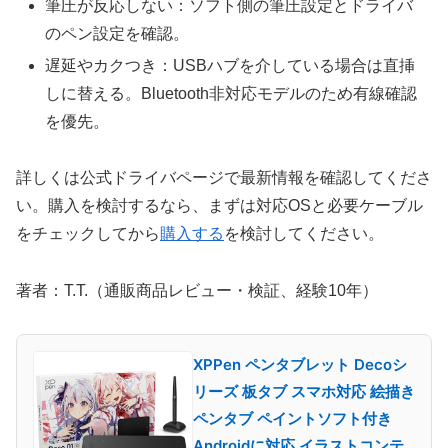
筆圧が反応しない：ソフト側の筆圧設定とドライバ
のペン設定を確認。
遅延やカクつき：USBハブを介している場合は直挿
しに替える。Bluetooth非対応モデルのため有線確認
を優先。
詳しくは公式ドライバページで最新情報を確認してくださ
い。購入を検討するなら、まずは対応OSと必要ケーブル
をチェックしてから
購入する
を検討してください。
著者：T.T.（通販商品レビュー・検証、経験10年）
XPPen ペンタブレット Decoシ
リーズ 板タブ スマホ対応 絵描き
ペンタブ ペイントソフト付き
Androidに対応 イラストコンテ