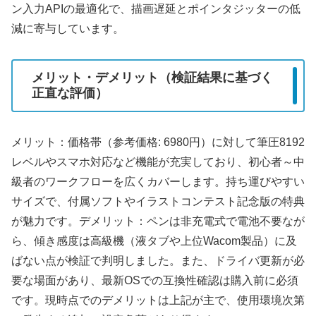
ン入力APIの最適化で、描画遅延とポインタジッターの低
減に寄与しています。
メリット・デメリット（検証結果に基づく
正直な評価）
メリット：価格帯（参考価格: 6980円）に対して筆圧8192
レベルやスマホ対応など機能が充実しており、初心者～中
級者のワークフローを広くカバーします。持ち運びやすい
サイズで、付属ソフトやイラストコンテスト記念版の特典
が魅力です。デメリット：ペンは非充電式で電池不要なが
ら、傾き感度は高級機（液タブや上位Wacom製品）に及
ばない点が検証で判明しました。また、ドライバ更新が必
要な場面があり、最新OSでの互換性確認は購入前に必須
です。現時点でのデメリットは上記が主で、使用環境次第