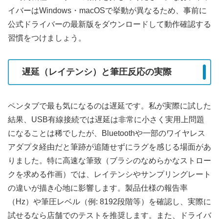
イバーはWindows・macOSで挙動が異なるため、事前に
公式ドライバーの最新版をダウンロードして動作確認する
習慣をつけましょう。
遅延（レイテンシ）と筆圧反応の実際
ペンタブで最も気になるのは遅延です。私が実際に試した
結果、USB有線接続では遅延は非常に小さく実用上問題
になることは稀でしたが、Bluetoothや一部のワイヤレス
アダプタ経由だと筆跡が追随せずにラグを感じる場面があ
りました。特に高速な筆致（ブラシのなめらかなストロー
クを求める作画）では、レイテンシやサンプリングレート
の違いが描き心地に影響します。製品仕様の報告率
（Hz）や筆圧レベル（例: 8192段階等）を確認し、実際に
試せるなら店舗でのテストを推奨します。また、ドライバ