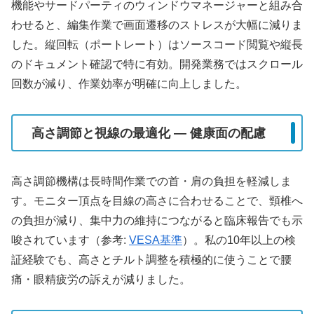
機能やサードパーティのウィンドウマネージャーと組み合
わせると、編集作業で画面遷移のストレスが大幅に減りま
した。縦回転（ポートレート）はソースコード閲覧や縦長
のドキュメント確認で特に有効。開発業務ではスクロール
回数が減り、作業効率が明確に向上しました。
高さ調節と視線の最適化 — 健康面の配慮
高さ調節機構は長時間作業での首・肩の負担を軽減しま
す。モニター頂点を目線の高さに合わせることで、頸椎へ
の負担が減り、集中力の維持につながると臨床報告でも示
唆されています（参考:
VESA基準
）。私の10年以上の検
証経験でも、高さとチルト調整を積極的に使うことで腰
痛・眼精疲労の訴えが減りました。