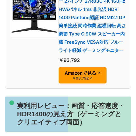
ー 27インチ 27R83U 4K 160Hz
HVAパネル 1ms 非光沢 HDR
1400 Pantone認証 HDMI2.1 DP
簡単接続 同時作業 縦横回転 高さ
調節 Type C 90W スピーカー内
蔵 FreeSync VESA対応 ブルー
ライト軽減 ゲーミングモニター
￥93,792
Amazonで見る
↗
￥93,792
↗
実利用レビュー：画質・応答速度・
HDR1400の見え方（ゲーミングと
クリエイティブ両面）