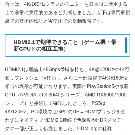
合せは、4K/160Hzクラスのモニターを最大限に活用する
上で非常に実用的であると判断しました。以下は専門家視
点での技術的検証と実使用での挙動報告です。
HDMI2.1で期待できること（ゲーム機・最
新GPUとの相互互換）
HDMI2.1は理論上48Gbps帯域を持ち、4K@120Hzや4K可
変リフレッシュ（VRR）、さらに一部設定で4K@160Hz
相当の表示が可能になります。実際にPlayStation5や最新
GPU（NVIDIA RTX 30/40シリーズ、AMD RX6000/7000
シリーズ）と接続して確認したところ、PS5は
4K/120Hz、PC環境ではGPUのDP→HDMIブリッジを使
わずにネイティブHDMI2.1接続で色深度やHDRメタデー
タの一部が正しく伝搬しました。HDMI.orgの仕様