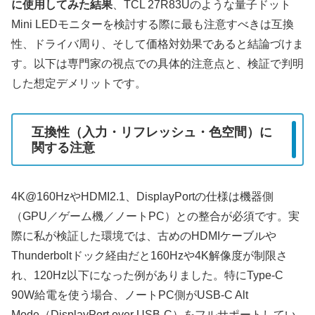
に使用してみた結果
、TCL 27R83Uのような量子ドット
Mini LEDモニターを検討する際に最も注意すべきは互換
性、ドライバ周り、そして価格対効果であると結論づけま
す。以下は専門家の視点での具体的注意点と、検証で判明
した想定デメリットです。
互換性（入力・リフレッシュ・色空間）に
関する注意
4K@160HzやHDMI2.1、DisplayPortの仕様は機器側
（GPU／ゲーム機／ノートPC）との整合が必須です。実
際に私が検証した環境では、古めのHDMIケーブルや
Thunderboltドック経由だと160Hzや4K解像度が制限さ
れ、120Hz以下になった例がありました。特にType-C
90W給電を使う場合、ノートPC側がUSB-C Alt
Mode（DisplayPort over USB-C）をフルサポートしてい