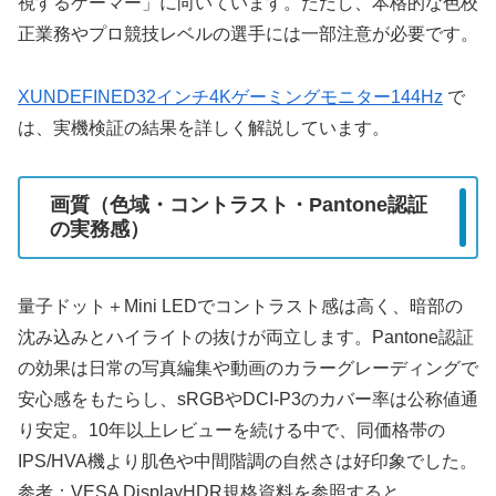
視するゲーマー」に向いています。ただし、本格的な色校
正業務やプロ競技レベルの選手には一部注意が必要です。
XUNDEFINED32インチ4Kゲーミングモニター144Hz
で
は、実機検証の結果を詳しく解説しています。
画質（色域・コントラスト・Pantone認証
の実務感）
量子ドット＋Mini LEDでコントラスト感は高く、暗部の
沈み込みとハイライトの抜けが両立します。Pantone認証
の効果は日常の写真編集や動画のカラーグレーディングで
安心感をもたらし、sRGBやDCI-P3のカバー率は公称値通
り安定。10年以上レビューを続ける中で、同価格帯の
IPS/HVA機より肌色や中間階調の自然さは好印象でした。
参考：VESA DisplayHDR規格資料を参照すると、