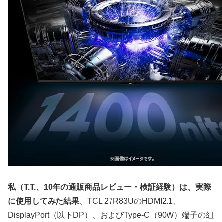
私（T.T.、10年の通販商品レビュー・検証経験）は、実際
に使用してみた結果
、TCL 27R83UのHDMI2.1、
DisplayPort（以下DP）、およびType-C（90W）端子の組