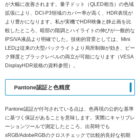
が大幅に改善されます。量子ドット（QLED相当）の色域
拡張により、DCI-P3領域のカバー率が高く、HDR表現が
より豊かになります。私が実機でHDR映像と静止画を比
較したところ、暗部の階調とハイライトの伸びが一般的な
IPS/VA液晶より明確でした。技術的背景としては、Mini
LEDは従来の大型バックライトより局所制御が効き、ピー
ク輝度とブラックレベルの両立が可能になります（VESA
DisplayHDR規格の資料参照）。
Pantone認証と色精度
Pantone認証が付与されている点は、色再現の公的な基準
に基づく保証があることを意味します。実際にキャリブレ
ーションツールで測定したところ、出荷時でも
sRGB/AdobeRGBのクロスチェックで比較的良好な初期