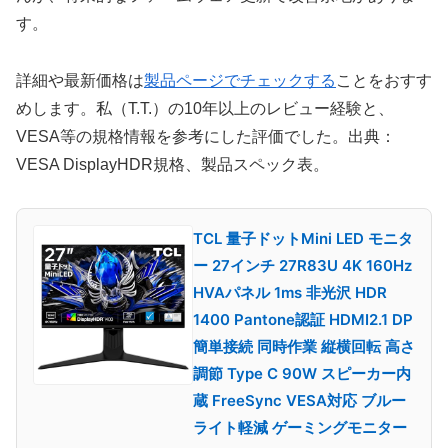
す。
詳細や最新価格は
製品ページでチェックする
ことをおすす
めします。私（T.T.）の10年以上のレビュー経験と、
VESA等の規格情報を参考にした評価でした。出典：
VESA DisplayHDR規格、製品スペック表。
TCL 量子ドットMini LED モニタ
ー 27インチ 27R83U 4K 160Hz
HVAパネル 1ms 非光沢 HDR
1400 Pantone認証 HDMI2.1 DP
簡単接続 同時作業 縦横回転 高さ
調節 Type C 90W スピーカー内
蔵 FreeSync VESA対応 ブルー
ライト軽減 ゲーミングモニター