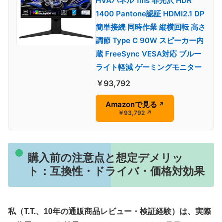
HVAパネル 1ms 非光沢 HDR
1400 Pantone認証 HDMI2.1 DP
簡単接続 同時作業 縦横回転 高さ
調節 Type C 90W スピーカー内
蔵 FreeSync VESA対応 ブルー
ライト軽減 ゲーミングモニター
￥93,792
Amazonで見る
↗
￥93,792
↗
購入前の注意点と想定デメリッ
ト：互換性・ドライバ・価格対効果
私（T.T.、10年の通販商品レビュー・検証経験）は、実際