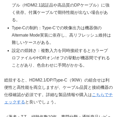
ブル（HDMI2.1認証品や高品質のDPケーブル）に強
く依存。付属ケーブルで期待性能が出ない場合があ
る。
Type-Cの制約：Type-Cでの映像出力は機器側の
Alternate Mode実装に依存し、高リフレッシュ維持は
難しいケースがある。
設定の煩雑さ：複数入力を同時接続するとカラープ
ロファイルやHDRオン/オフの挙動が機器間でずれる
ことがあり、色合わせに手間がかかる。
総括すると、HDMI2.1/DP/Type-C（90W）の組合せは利
便性と高性能を両立しますが、ケーブル品質と接続機器の
仕様確認が必須です。詳細な製品情報や購入は
こちらでチ
ェックする
と良いでしょう。
（著者：T.T.、経験年数10年、専門分野：通販商品レビュ